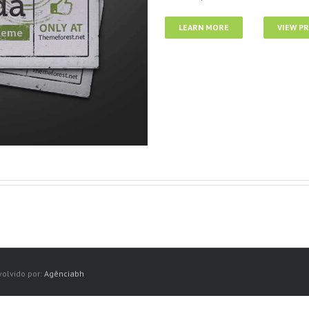
LEARN MORE
VIEW P
volvido por:
Agênciabh