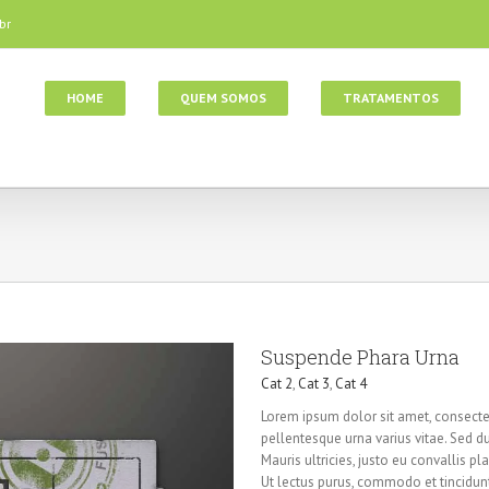
br
HOME
QUEM SOMOS
TRATAMENTOS
Suspende Phara Urna
Cat 2
,
Cat 3
,
Cat 4
Lorem ipsum dolor sit amet, consectet
pellentesque urna varius vitae. Sed du
Mauris ultricies, justo eu convallis pla
Ut lectus purus, commodo et tincidunt 