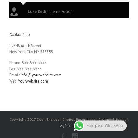
Luke Beck
,
Theme Fusion
Contact Info
12345 north Street
New York City, NY 555555
Phone: 555-555-5555
Fax: 555-555-5555
Email:
info@yourwebsite.com
Web:
Yourwebsite.com
Copyright: 2017 Depil Express | Direitos Reservados | Desenvolvido por:
Fale pelo WhatsApp
Agênciabh